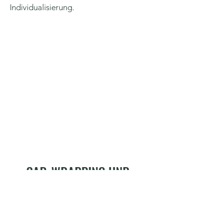
Individualisierung.
CAR-WRAPPING UND
SCHEIBENFOLIERUNG