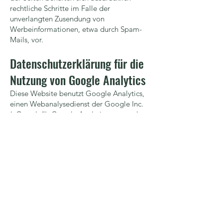
rechtliche Schritte im Falle der
unverlangten Zusendung von
Werbeinformationen, etwa durch Spam-
Mails, vor.
Datenschutzerklärung für die
Nutzung von Google Analytics
Diese Website benutzt Google Analytics,
einen Webanalysedienst der Google Inc.
(„Google“). Google Analytics verwendet
sog. „Cookies“, Textdateien, die auf
Ihrem Computer gespeichert werden und
die eine Analyse der Benutzung der
Website durch Sie ermöglichen. Die durch
den Cookie erzeugten Informationen über
Ihre Benutzung dieser Website werden in
der Regel an einen Server von Google in
den USA übertragen und dort gespeichert.
Im Falle der Aktivierung der IP-
Anonymisierung auf dieser Webseite wird